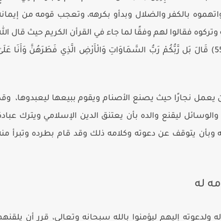
اتهموه بالكفر والضلال وبدأو بكرهه، وتعجب قومه من إيمانه
ركوه فقالوا لهم وفقًا لما جاء في القرأن الكريم حيث قال الله
5
)
قَالَ بَل رَّبُّكُمْ رَبُّ السَّمَاوَاتِ وَالْأَرْضِ الَّذِي فَطَرَهُنَّ وَأَنَا عَلَى
كان يعمل نجارًا حيث يصنع الأصنام ويقوم ببيعها ليعبدوها، وقد
والوسائل ليقنع والده بأن يعتنق الدين الإسلامي ويترك عبادة
ه وبأن يتوقف عن دعوته وكلامه ذلك وقد قام بطرده وتبرأ منه
ه له
ولدعوته إليهم ليؤمنوا بالله سبحانه وتعالى، قرر أن يلقنهم