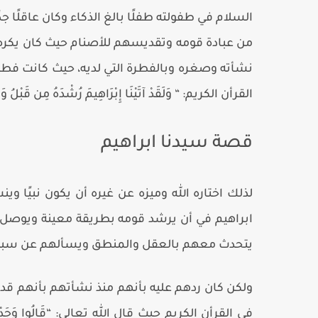
السلام في طفولته طفلًا بالغ الذكاء وكان عاقلًا ج
من عبادة قومه وتقديسهم للأصنام حيث كان يكره ذ
نشأته وصغره وبالفطرة التي لديه، حيث كانت فطرته 
القرأن الكريم: “
وَلَقَدْ آتَيْنَا إِبْرَاهِيمَ رُشْدَهُ مِن قَبْلُ وَك
قصة سيدنا ابراهيم
لذلك اختاره الله وميزه عن غيره أن يكون نبيًا و
ابراهيم في أن يرشد قومه بطريقة معينة ويوصل إ
يتحدث معهم بالعقل والمنطق ويسألهم عن سبب 
ولكن كان ردهم عليه بأنهم منذ نشأتهم بأنهم قد 
في القرأن الكريم حيث قال الله تعالى: “
قَالُوا وَجَدْن