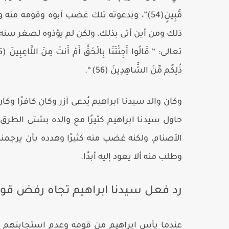
مُّبِينٍ
(
54
)”، وبدعوته تلك غضب أبوه وقومه منه و
ذلك ومن أين أتى بذلك، ولكن لم يؤذوه لصغر سنه وت
تعالى: “
قَالُوا أَجِئْتَنَا بِالْحَقِّ أَمْ أَنتَ مِنَ اللَّاعِبِينَ
(
5
ذَٰلِكُم مِّنَ الشَّاهِدِينَ (56) “
.
وكان والد سيدنا ابراهيم يُدعى آزر وكان كافرًا و
حاول سيدنا ابراهيم كثيرًا مع والده بشتى الطرق 
الأصنام، ولكنه غضب منه كثيرًا وهدده بأن يرجمن
وطلب منه ألا يعود إليه أبدًا.
رد فعل سيدنا ابراهيم تجاه رفض قوم
عندما يأس ابراهيم من قومه وعدم استجابتهم له 