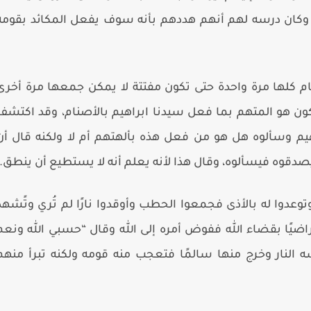
، وكان درسه لهم أنهم هددهم بأنه سوف يفعل المكائد بقومه
 كلها مرة واحدة حتى تكون مفتتة لا يمكن جمعها مرة أخرى
يكون هو المتهم بما فعل سيدنا ابراهيم بالأصنام، وقد اكتشف
راهيم وسألوه هل هو من فعل هذه بألهتهم أم لا ولكنه قال أن
 يصدقوه فيسألوه، وقال هذا لأنه يعلم أنه لا يستطيع أن ينطق.
عدوا له بالأذى فجمعوا الحطب وأوقدوا نارًا لم تُري وتًشهد
راضيًا بقضاء الله ففوض أمره إلى الله وقال “حسبي الله ونعم
ه النار وخرج منها سالمًا فتعجب منه قومه ولكنه تبرأ منهم