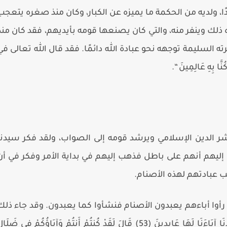
دًا، ولديه من الحكمة ما يميزه عن الكبار، وكان منذ صغره يتعجب
لك وينفر منه، والتي كان يصنعها قومه بأيديهم، فقد كان منذ
السليمة توجهه نحو عبادة الله دائمًا. فقد قال الله تعالى في
ُنَّا بِهِ عَالِمِينَ
“.
ينشر الدين الإسلامي ويرشد قومه إلى الصواب، ولقد فكر سيدنا
ليهم أنهم على باطل فذهب إليهم في بداية الأمر وفكر في أن
عبادتهم لهذه الأصنام.
رأوا أباءهم يعبدون الأصنام فنشأوا كما يعبدون. وقد جاء ذلك
َا آبَاءَنَا لَهَا عَابِدِينَ (53)
قَالَ لَقَدْ كُنتُمْ أَنتُمْ وَآبَاؤُكُمْ فِي ضَلَال