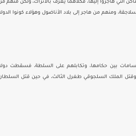
اكن التي هاجروا إليها، فكلاهما يعرف بالأتراك، ولكن منهم من
لاجقة، ومنهم من هاجر إلى بلاد الأناضول وهؤلاء كونوا الدولة
نقسامات بين حكامها، وتكابلهم على السلطة، فسقطت دولة
ه وقتل الملك السلجوقي طغرل الثالث، في حين قتل السلطان