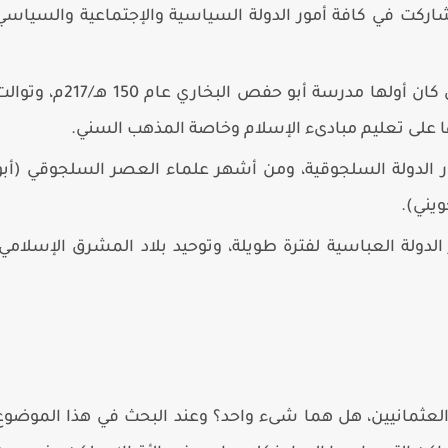
 شاركت في كافة أمور الدولة السياسية والإجتماعية والسياسي
ترجع إليهم نشأة المدارس الإسلامية، والتي كان أولها مدرسة أبو حفص البخاري عام 150 هـ/217م
 على تعليم مبادىء الإسلام وخاصة المذهب السني.
هار الدولة السلجوقية، ومن أشهر علماء العصر السلجوقي (أبو
ويني).
لدولة العباسية لفترة طويلة، وتوحيد بلاد المشرق الإسلامي،
العثمانيين، هل هما شىء واحد؟ وعند البحث في هذا الموضوع