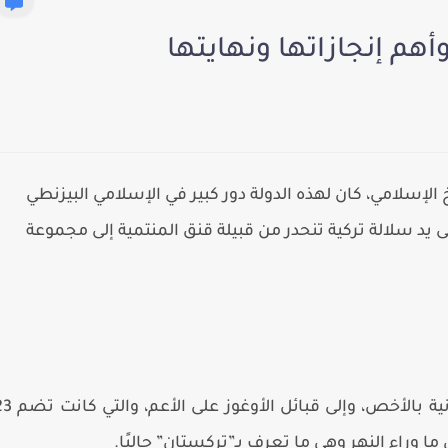
هم إنجازاتها ونهايتها
الإسلامي، كان لهذه الدولة دور كبير في الإسلامي البيزنطي
د سلالة تركية تنحدر من قبيلة قنق المنتمية إلى مجموعة
يعود أصول السلجوقيين إلى قبيلة “قنق” التركمانية بالأخص، وإلى قبائل ال
 وراء النهر وهي ما تعرف بـ”تركستان” حاليًا.